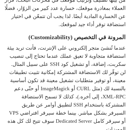
العملاء بمغادرة موقعك، خسارة عدد كبير من الزوّار، فضلًا
عن الخسارة المادية أيضًا. لذا يجب أن تتمعّن في اختيار
استضافة توفر أداء جيد لموقعك.
المرونة في التخصيص (Customizability)
عندما تُنشئ متجر إلكتروني على الإنترنت، فأنت تريد بيئة
استضافة متجاوبة لا تعيق عملك عندما تحتاج إلى تنصيب
سكربت، إضافة، أو تشغيل كود SSH على سبيل المثال.
لن توفّر لك الاستضافة المشتركة إمكانية تثبيت تطبيقات
معينة، أو توفير متطلبات تشغيل معينة قد تكون أساسية
بالنسبة لك (مثل CURL أو ImageMagick أو حتّى دعم
XML-RPC، إلى آخره.)، كذلك لا تسمح الاستضافة
المشتركة باستخدام SSH لتطبيق أوامر عن طريق
السيرفر بشكل مباشر. بينما خطة سيرفر افتراضي VPS
أو سيرفر كامل Dedicated Server سوف تتيح لك كل هذه
المميزات.