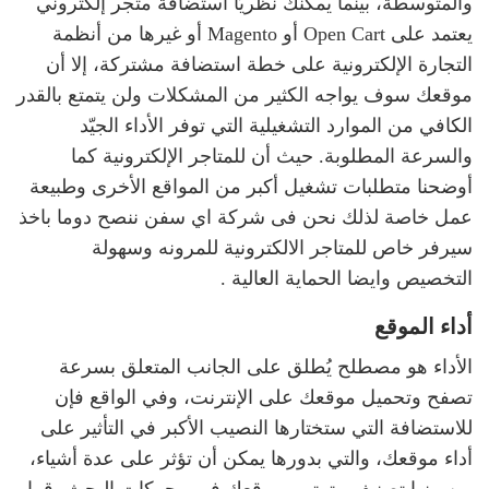
والمتوسطة، بينما يمكنك نظريًا استضافة متجر إلكتروني
يعتمد على Open Cart أو Magento أو غيرها من أنظمة
التجارة الإلكترونية على خطة استضافة مشتركة، إلا أن
موقعك سوف يواجه الكثير من المشكلات ولن يتمتع بالقدر
الكافي من الموارد التشغيلية التي توفر الأداء الجيّد
والسرعة المطلوبة. حيث أن للمتاجر الإلكترونية كما
أوضحنا متطلبات تشغيل أكبر من المواقع الأخرى وطبيعة
عمل خاصة لذلك نحن فى شركة اي سفن ننصح دوما باخذ
سيرفر خاص للمتاجر الالكترونية للمرونه وسهولة
التخصيص وايضا الحماية العالية .
أداء الموقع
الأداء هو مصطلح يُطلق على الجانب المتعلق بسرعة
تصفح وتحميل موقعك على الإنترنت، وفي الواقع فإن
للاستضافة التي ستختارها النصيب الأكبر في التأثير على
أداء موقعك، والتي بدورها يمكن أن تؤثر على عدة أشياء،
من بينها تصنيف وترتيب موقعك في محركات البحث، قرار