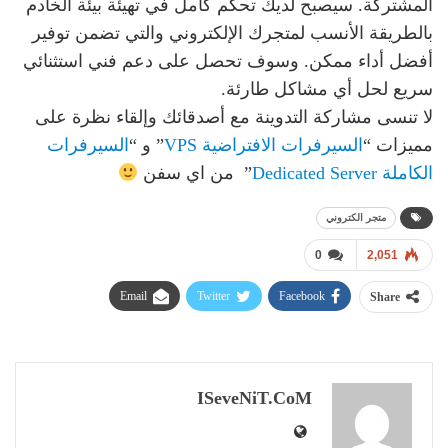
المشتركة. سيصبح لديك تحكم كامل في تهيئة بيئة الخادم
بالطريقة الأنسب لمتجرك الإلكتروني والتي تضمن توفير
أفضل أداء ممكن. وسوف تحصل على دعم فني استثنائي
سريع لحل أي مشاكل طارئة.
لا تنسى مشاركة التدوينة مع أصدقائك وإلقاء نظرة على
مميزات “
السيرفرات الافتراضية VPS
” و “
السيرفرات
الكاملة Dedicated Server
” من اي سفن
متجر الكتروني
0
2,051
Email
Twitter
Facebook
Share
ISeveNiT.CoM