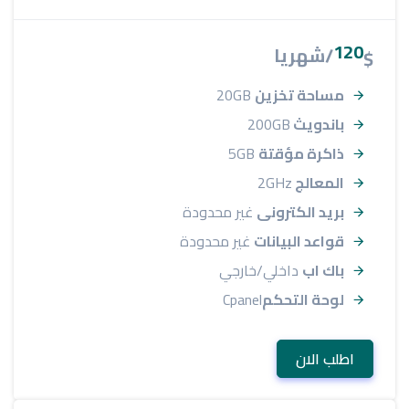
120
/شهريا
$
مساحة تخزين
20GB
باندويث
200GB
ذاكرة مؤقتة
5GB
المعالج
2GHz
بريد الكترونى
غير محدودة
قواعد البيانات
غير محدودة
باك اب
داخلي/خارجي
لوحة التحكم
Cpanel
اطلب الان