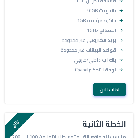
مساحة تخزين
1GB
باندويث
20GB
ذاكرة مؤقتة
1GB
المعالج
1GHz
بريد الكترونى
غير محدودة
قواعد البيانات
غير محدودة
باك اب
داخلي/خارجي
لوحة التحكم
Cpanel
اطلب الان
الخطة الثانية
رائج
مناسب للمواقع التى متوسط زيارتها من 100 الى 200