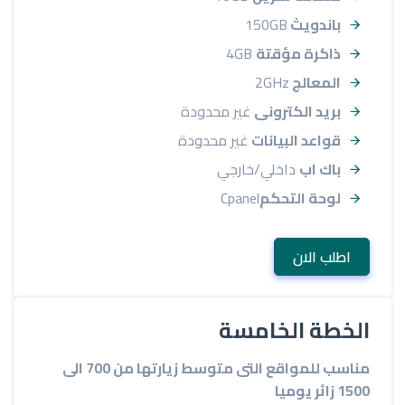
باندويث
150GB
ذاكرة مؤقتة
4GB
المعالج
2GHz
بريد الكترونى
غير محدودة
قواعد البيانات
غير محدودة
باك اب
داخلي/خارجي
لوحة التحكم
Cpanel
اطلب الان
الخطة الخامسة
مناسب للمواقع التى متوسط زيارتها من 700 الى
1500 زائر يوميا