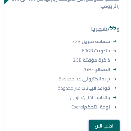
زائر يوميا
55
/شهريا
$
مساحة تخزين
3GB
باندويث
60GB
ذاكرة مؤقتة
2GB
المعالج
2GHz
بريد الكترونى
غير محدودة
قواعد البيانات
غير محدودة
باك اب
داخلي/خارجي
لوحة التحكم
Cpanel
اطلب الان