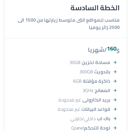
الخطة السادسة
مناسب للمواقع التى متوسط زيارتها من 1500 الى
2500 زائر يوميا
160
/شهريا
$
مساحة تخزين
30GB
باندويث
300GB
ذاكرة مؤقتة
6GB
المعالج
3GHz
بريد الكترونى
غير محدودة
قواعد البيانات
غير محدودة
باك اب
داخلي/خارجي
لوحة التحكم
Cpanel