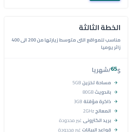
الخطة الثالثة
مناسب للمواقع التى متوسط زيارتها من 200 الى 400
زائر يوميا
65
/شهريا
$
مساحة تخزين
5GB
باندويث
80GB
ذاكرة مؤقتة
3GB
المعالج
2GHz
بريد الكترونى
غير محدودة
قواعد البيانات
غير محدودة